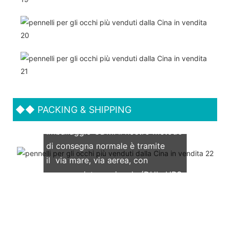
◆◆
PACKING & SHIPPING
Supportiamo entrambi gli OEM &
Imballaggio ODM. Il nostro metodo
di consegna normale è tramite
il via mare, via aerea, con
espresso internazionale (DHL, UPS,
TNT, FedEx)