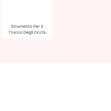
Strumento Per Il
Trucco Degli Occhi
Pennello Per Pettine
Per Ciglia SPD6001
Mettersi In Contatto Con Noi
Hai bisogno di prodotti del kit di pennelli per trucco Supra
modificati o di un articolo personalizzato, per favore lasciaci
aiutarti.