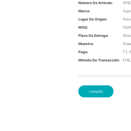
Número De Artículo:
SPB
Marca:
Sup
Lugar De Origen:
Porc
MOQ:
100P
Plazo De Entrega:
5Día
Muestra:
Disp
Pago:
TT, 
Método De Transacción:
FOB,
consulta