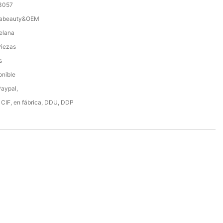
3057
rabeauty&OEM
elana
iezas
s
onible
Paypal,
 CIF, en fábrica, DDU, DDP