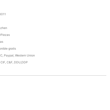
3011
nzhen
Piezas
as
nible gratis
LC, Paypal, Western Union
 CIF, C&F, DDU,DDP