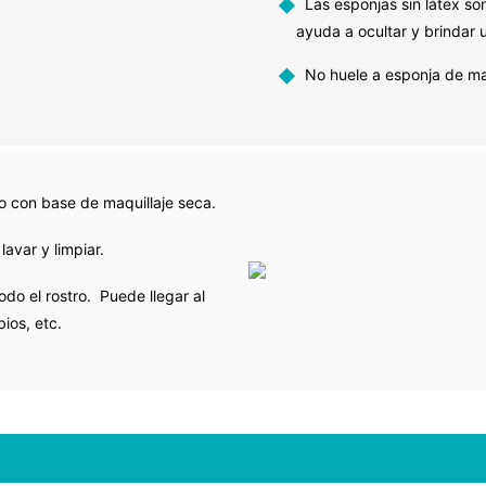
◆
Las esponjas sin látex son
ayuda a ocultar y brindar 
◆
No huele a esponja de maq
o con base de maquillaje seca.
lavar y limpiar.
do el rostro. Puede llegar al
bios, etc.