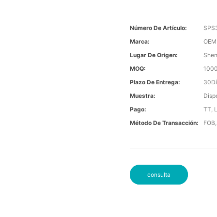
Número De Artículo:
SPS
Marca:
OEM
Lugar De Origen:
She
MOQ:
1000
Plazo De Entrega:
30Dí
Muestra:
Dispo
Pago:
TT, 
Método De Transacción:
FOB,
consulta