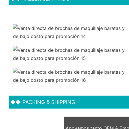
◆◆
PACKING & SHIPPING
Apoyamos tanto OEM & Embal