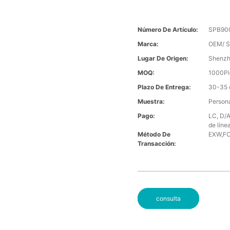
Número De Artículo:
SPB90
Marca:
OEM/ S
Lugar De Origen:
Shenzh
MOQ:
1000Pi
Plazo De Entrega:
30-35 
Muestra:
Person
Pago:
LC, D/A
de líne
Método De
EXW,FO
Transacción:
consulta