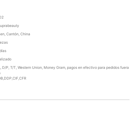
02
uprabeauty
en, Cantón, China
ezas
días
alizado
, D/P, T/T, Western Union, Money Gram, pagos en efectivo para pedidos fuera
a
B,DDP,CIF,CFR