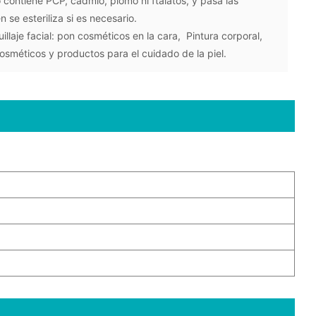
o contiene PCP, cadmio, plomo ni ftalatos, y pasa las
se esteriliza si es necesario.
llaje facial: pon cosméticos en la cara, Pintura corporal,
sméticos y productos para el cuidado de la piel.