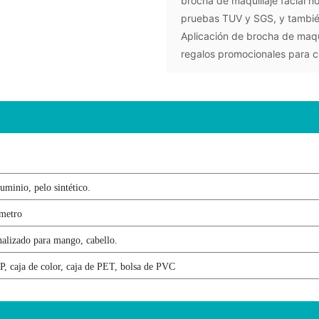
brocha de maquillaje facial n
pruebas TUV y SGS, y también 
Aplicación de brocha de maqui
regalos promocionales para co
minio, pelo sintético.
metro
nalizado para mango, cabello.
P, caja de color, caja de PET, bolsa de PVC