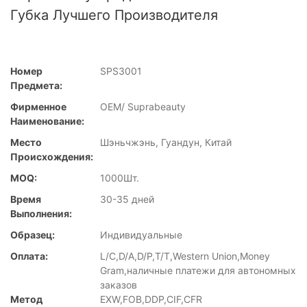
Губка Лучшего Производителя
Номер
SPS3001
Предмета:
Фирменное
OEM/ Suprabeauty
Наименование:
Место
Шэньчжэнь, Гуандун, Китай
Происхождения:
MOQ:
1000Шт.
Время
30-35 дней
Выполнения:
Образец:
Индивидуальные
Оплата:
L/C,D/A,D/P,T/T,Western Union,Money
Gram,наличные платежи для автономных
заказов
Метод
EXW,FOB,DDP,CIF,CFR