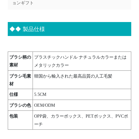
ョンギフト
◆◆
製品仕様
ブラシ柄の
プラスチックハンドル ナチュラルカラーまたは
素材
メタリックカラー
ブラシ毛素
韓国から輸入された最高品質の人工毛髪
材
仕様
5.5CM
ブラシの色
OEM/ODM
包装
OPP袋、カラーボックス、PETボックス、PVCポ
ーチ