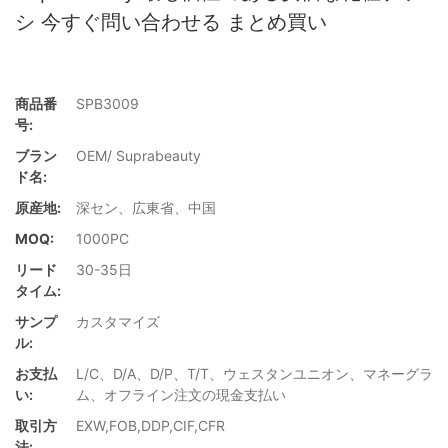
シ 今すぐ問い合わせる まとめ買い
商品番
SPB3009
号:
ブラン
OEM/ Suprabeauty
ド名:
原産地:
深セン、広東省、中国
MOQ:
1000PC
リード
30-35日
タイム:
サンプ
カスタマイズ
ル:
お支払
L/C、D/A、D/P、T/T、ウェスタンユニオン、マネーグラ
い:
ム、オフライン注文の現金支払い
取引方
EXW,FOB,DDP,CIF,CFR
法: