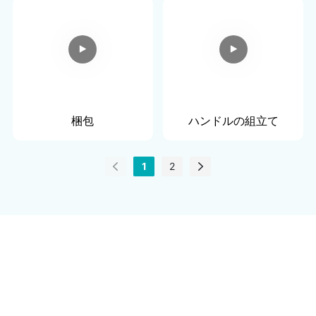
梱包
ハンドルの組立て
1
2
ご連絡ください
Supra メイクアップ ブラシ キット製品の変更またはカスタムアイ
テムが必要な場合は、お手伝いさせてください。