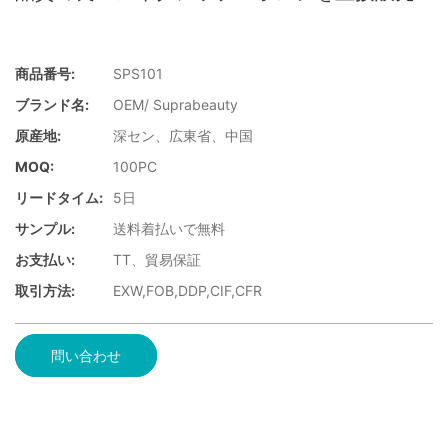
商品番号:
SPS101
ブランド名:
OEM/ Suprabeauty
原産地:
深セン、広東省、中国
MOQ:
100PC
リードタイム:
5日
サンプル:
送料着払いで無料
お支払い:
TT、貿易保証
取引方法:
EXW,FOB,DDP,CIF,CFR
問い合わせ