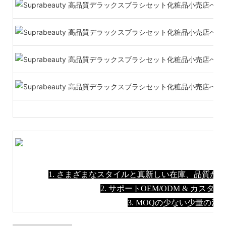
1. さまざまなスタイルと真新しい在庫、品質が
2. サポートOEM/ODM & カス
3. MOQの少ない少量の