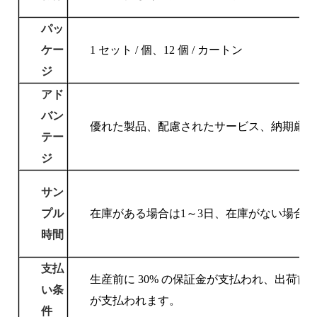
パッ
ケー
1 セット / 個、12 個 / カートン
ジ
アド
バン
優れた製品、配慮されたサービス、納期厳守
テー
ジ
サン
プル
在庫がある場合は1～3日、在庫がない場合は1
時間
支払
生産前に 30% の保証金が支払われ、出荷前に 
い条
が支払われます。
件