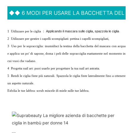
◆◆
6 MODI PER USARE LA BACCHETTA DEL
MASCARA:
1
Utilizzare per le ciglia
：
Applicando il mascara sulle ciglia, spazzola le ciglia
2
Utilizzare per gestire i capelli scompigliati: pettina i capelli scompigliati,
3
Uso per le sopracciglia: inumidisci la testina della bacchetta del mascara con acqua
e applica un po' di sapone, doma i peli delle sopracciglia esattamente nel momento in
cui vuoi che vadano.
4
Progetta nail art: puoi usarlo per progettare la tua nail art astratta.
5
Rendi le ciglia finte più naturali. Spazzola le ciglia finte lateralmente fino a ottenere
un aspetto naturale.
Esfolia le tue labbra: scrub miscele di miele sulle tue labbra.