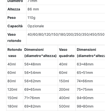
Diametro
71mm
Altezza
86 mm
Peso
110g
Capacità
Opzionale
Vaso
40/60/80/120/150/180/200/250/350/450/550.
rotondo
Rotondo
Dimensioni
Vaso
Dimensioni
vaso
(diametro*altezza)
quadrato
(diametro*altezza)
40ml
56*48mm
40ml
63*48mm
60ml
56*54mm
60ml
65*51mm
80ml
56*62mm
150ml
74*66mm
120ml
69*65mm
200ml
75*75mm
150ml
71*76mm
400ml
94*90mm
180ml
69*82mm
500ml
98*80mm