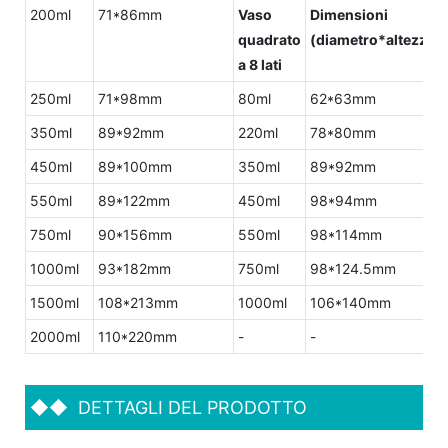
200ml
71*86mm
Vaso
Dimensioni
quadrato
(diametro*altezza)
a 8 lati
250ml
71*98mm
80ml
62*63mm
350ml
89*92mm
220ml
78*80mm
450ml
89*100mm
350ml
89*92mm
550ml
89*122mm
450ml
98*94mm
750ml
90*156mm
550ml
98*114mm
1000ml
93*182mm
750ml
98*124.5mm
1500ml
108*213mm
1000ml
106*140mm
2000ml
110*220mm
-
-
◆◆
DETTAGLI DEL PRODOTTO