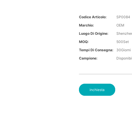
Codice Articolo:
SP0084
Marchio:
OEM
Luogo Di Origine:
Shenzhe
MOQ:
500Set
Tempi Di Consegna:
30Giorni
Campione:
Disponibi
inchiesta