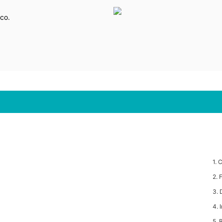
ico.
1. 
2. 
3. 
4. 
5. 