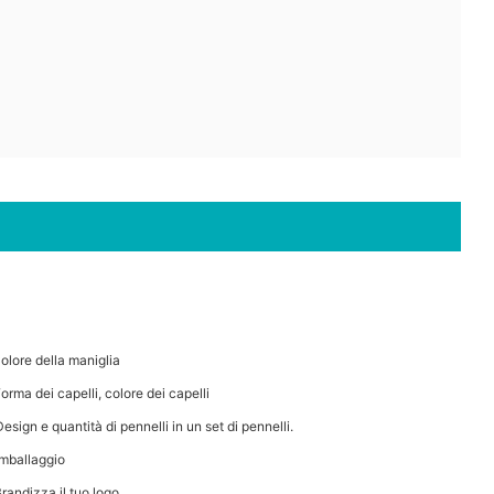
Colore della maniglia
Forma dei capelli, colore dei capelli
Design e quantità di pennelli in un set di pennelli.
Imballaggio
Brandizza il tuo logo