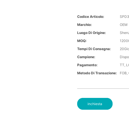
Codice Articolo:
SPD3
Marchio:
OEM
Luogo Di Origine:
Shen
MOQ:
1200
Tempi Di Consegna:
20Gio
Campione:
Dispo
Pagamento:
TT, L
Metodo Di Transazione:
FOB,
inchiesta