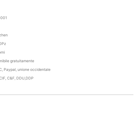
001
zhen
0Pz
rni
nibile gratuitamente
C, Paypal, unione occidentale
 CIF, C&F, DDU,DDP