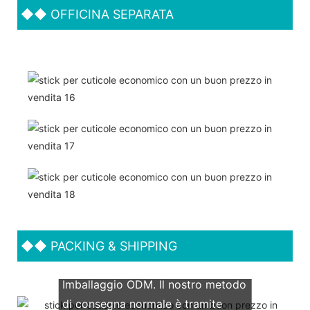
◆◆
OFFICINA SEPARATA
◆◆
PACKING & SHIPPING
Supportiamo entrambi gli OEM &
Imballaggio ODM. Il nostro metodo
di consegna normale è tramite