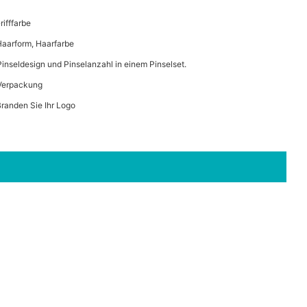
Grifffarbe
Haarform, Haarfarbe
Pinseldesign und Pinselanzahl in einem Pinselset.
 Verpackung
Branden Sie Ihr Logo