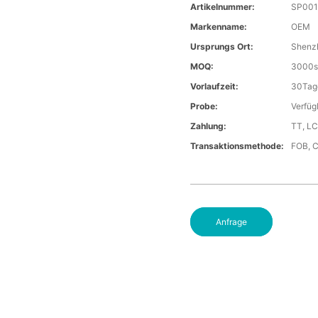
Artikelnummer:
SP001
Markenname:
OEM
Ursprungs Ort:
Shenz
MOQ:
3000s
Vorlaufzeit:
30Tag
Probe:
Verfüg
Zahlung:
TT, LC
Transaktionsmethode:
FOB, 
Anfrage