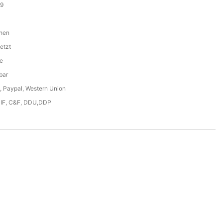
9
hen
etzt
e
bar
, Paypal, Western Union
CIF, C&F, DDU,DDP