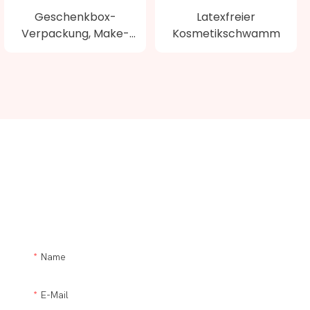
Geschenkbox-
Latexfreier
Verpackung, Make-
Kosmetikschwamm
Up-Schwamm-Set
Kontaktieren Sie Uns
Benötigen Sie eine Modifikation der Supra-Make-up-Pinsel-Set-
Produkte oder einen kundenspezifischen Artikel? Bitte lassen Sie
uns Ihnen helfen.
Name
E-Mail