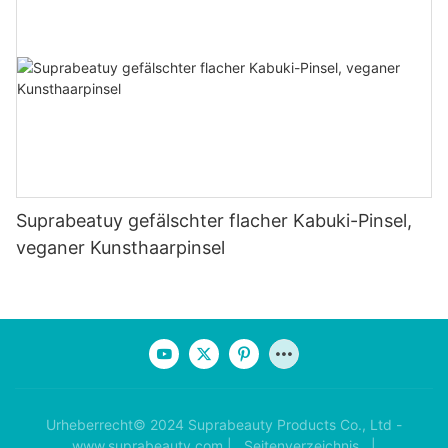
Suprabeatuy gefälschter flacher Kabuki-Pinsel,
veganer Kunsthaarpinsel
Urheberrecht© 2024 Suprabeauty Products Co., Ltd -
www.suprabeauty.com |
Seitenverzeichnis
|