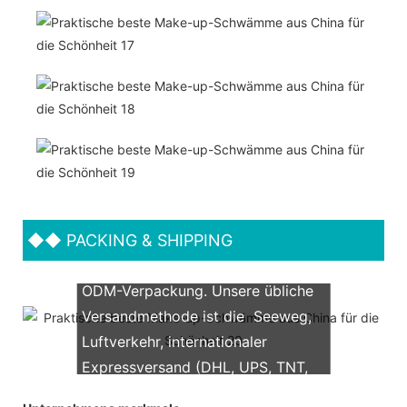
◆◆
PACKING & SHIPPING
Wir unterstützen beide OEM &
ODM-Verpackung. Unsere übliche
Versandmethode ist die Seeweg,
Luftverkehr, internationaler
Expressversand (DHL, UPS, TNT,
FedEx)