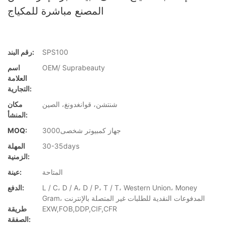
المصنع مباشرة للمكياج
SPS100
رقم البند:
OEM/ Suprabeauty
اسم
العلامة
التجارية:
شنتشن، قوانغدونغ، الصين
مكان
المنشأ:
جهاز كمبيوتر شخصى3000
MOQ:
30-35days
المهلة
الزمنية:
المتاحة
عينة:
L / C، D / A، D / P، T / T، Western Union، Money
الدفع:
Gram، المدفوعات النقدية للطلبات غير المتصلة بالإنترنت
EXW,FOB,DDP,CIF,CFR
طريقة
الصفقة: