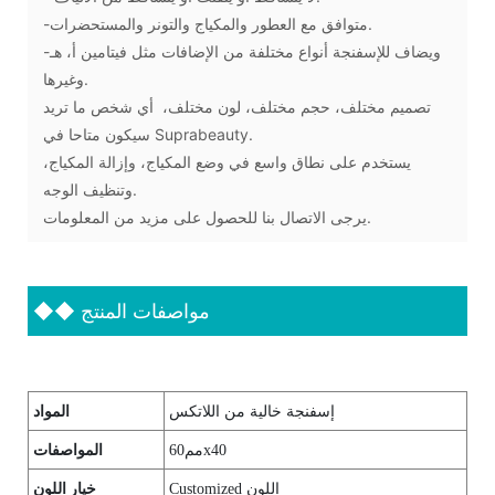
-متوافق مع العطور والمكياج والتونر والمستحضرات.
-ويضاف للإسفنجة أنواع مختلفة من الإضافات مثل فيتامين أ، هـ
وغيرها.
تصميم مختلف، حجم مختلف، لون مختلف، أي شخص ما تريد
سيكون متاحا في Suprabeauty.
يستخدم على نطاق واسع في وضع المكياج، وإزالة المكياج،
وتنظيف الوجه.
يرجى الاتصال بنا للحصول على مزيد من المعلومات.
مواصفات المنتج
◆◆
المواد
إسفنجة خالية من اللاتكس
المواصفات
مم60x40
خيار اللون
Customized اللون