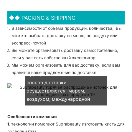
◆◆
PACKING & SHIPPING
В зависимости от объема продукции, количества, Вы
можете выбрать доставку по морю, по воздуху или
экспресс-почтой
Вы можете организовать доставку самостоятельно,
если у вас есть собственный экспедитор.
Мы можем организовать для вас доставку, если вам
Мы поддерживаем как OEM &
нравится наше предложение по доставке.
ОДМ-упаковка. Наш обычно
способ доставки
осуществляется морем,
воздухом, международной
экспресс-доставкой (DHL, UPS,
TNT, FedEx)
Особенности компании
1.
технологии помогают Suprabeauty изготовить кисть для
подводки глаз.