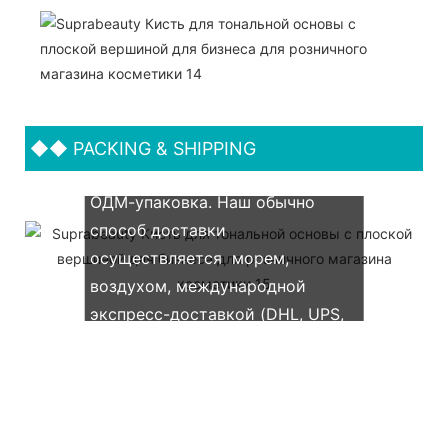
◆◆
PACKING & SHIPPING
Мы поддерживаем как OEM &
ОДМ-упаковка. Наш обычно
способ доставки
осуществляется морем,
воздухом, международной
экспресс-доставкой (DHL, UPS,
TNT, FedEx)