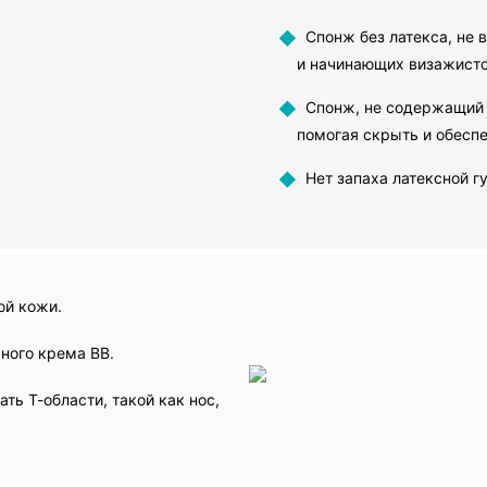
◆
Спонж без латекса, не 
и начинающих визажисто
◆
Спонж, не содержащий ла
помогая скрыть и обесп
◆
Нет запаха латексной г
ой кожи.
ного крема BB.
ь Т-области, такой как нос,