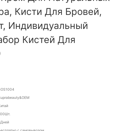
ра, Кисти Для Бровей,
т, Индивидуальный
абор Кистей Для
9
SOS1004
Suprabeauty&OEM
Китай
100Шт.
5Дней
Бесплатно с самовывозом