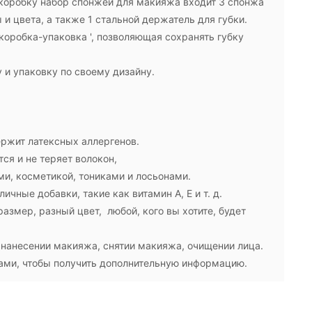
коробку набор спонжей для макияжа входит 3 спонжа
и цвета, а также 1 стальной держатель для губки.
коробка-упаковка ', позволяющая сохранять губку
у и упаковку по своему дизайну.
ержит латексных аллергенов.
тся и не теряет волокон,
и, косметикой, тониками и лосьонами.
ичные добавки, такие как витамин А, Е и т. д.
азмер, разный цвет, любой, кого вы хотите, будет
 нанесении макияжа, снятии макияжа, очищении лица.
нами, чтобы получить дополнительную информацию.