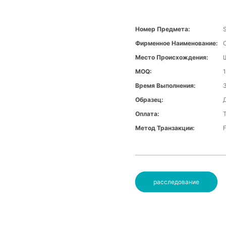
Номер Предмета:
Фирменное Наименование:
Место Происхождения:
MOQ:
Время Выполнения:
Образец:
Оплата:
Метод Транзакции:
расследование