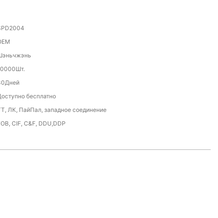
SPD2004
OEM
Шэньчжэнь
10000Шт.
30Дней
Доступно бесплатно
ТТ, ЛК, ПайПал, западное соединение
FOB, CIF, C&F, DDU,DDP