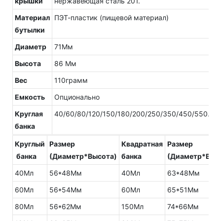
крышки
нержавеющая сталь 201.
Материал
ПЭТ-пластик (пищевой материал)
бутылки
Диаметр
71Мм
Высота
86 Мм
Вес
110грамм
Емкость
Опционально
Круглая
40/60/80/120/150/180/200/250/350/450/550.
банка
Круглый
Размер
Квадратная
Размер
банка
(Диаметр*Высота)
банка
(Диаметр*Выс
40Мл
56*48Мм
40Мл
63*48Мм
60Мл
56*54Мм
60Мл
65*51Мм
80Мл
56*62Мм
150Мл
74*66Мм