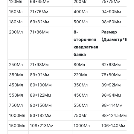
120Мл
69*65Мм
200Мл
75*75Мм
150Мл
71*76Мм
400Мл
94*90Мм
180Мл
69*82Мм
500Мл
98*80Мм
200Мл
71*86Мм
8-
Размер
сторонняя
(Диаметр*Выс
квадратная
банка
250Мл
71*98Мм
80Мл
62*63Мм
350Мл
89*92Мм
220Мл
78*80Мм
450Мл
89*100Мм
350Мл
89*92Мм
550Мл
89*122Мм
450Мл
98*94Мм
750Мл
90*156Мм
550Мл
98*114Мм
1000Мл
93*182Мм
750Мл
98*124.5Мм
1500Мл
108*213Мм
1000Мл
106*140Мм