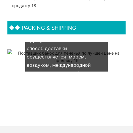
◆◆
PACKING & SHIPPING
Мы поддерживаем как OEM &
ОДМ-упаковка. Наш обычно
способ доставки
осуществляется морем,
воздухом, международной
экспресс-доставкой (DHL, UPS,
TNT, FedEx)