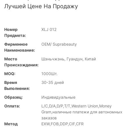
Лучшей Цене На Продажу
Номер
XLJ 012
Предмета:
Фирменное
OEM/ Suprabeauty
Наименование:
Место
Шэньчжэнь, Гуандун, Китай
Происхождения:
MOQ:
1000Шт.
Время
30-35 дней
Выполнения:
Образец:
Индивидуальные
Оплата:
L/C,D/A,D/P,T/T,Western Union,Money
Gram,наличные платежи для автономных
заказов
Метод
EXW,FOB,DDP,CIF,CFR