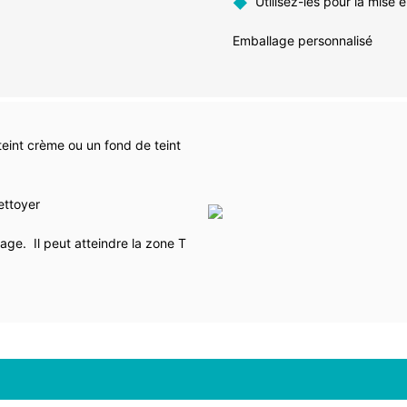
◆
Utilisez-les pour la mise 
Emballage personnalisé
teint crème ou un fond de teint
nettoyer
age. Il peut atteindre la zone T
.