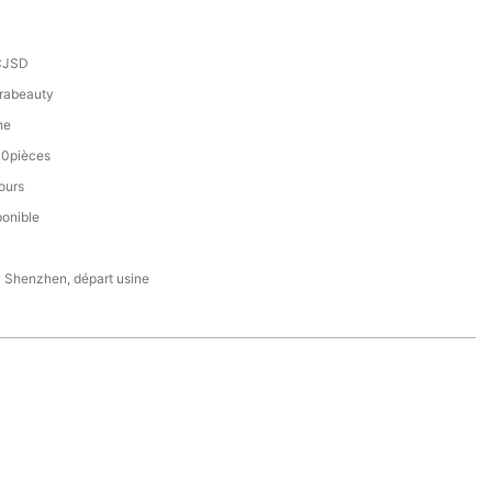
CJSD
rabeauty
ne
0pièces
ours
ponible
 Shenzhen, départ usine