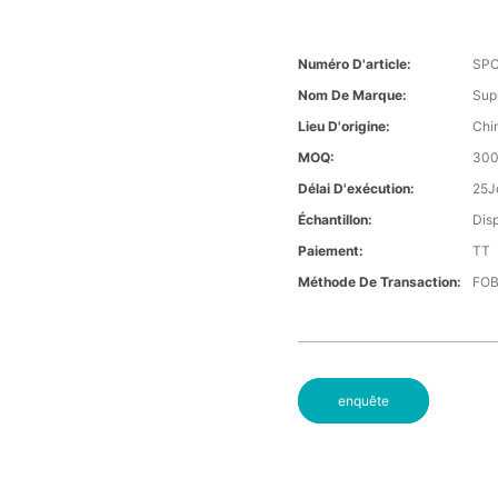
Numéro D'article:
SP
Nom De Marque:
Sup
Lieu D'origine:
Chi
MOQ:
300
Délai D'exécution:
25J
Échantillon:
Dis
Paiement:
TT
Méthode De Transaction:
FOB
enquête