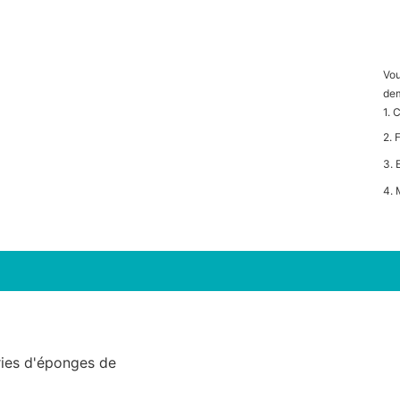
Vou
de
1. 
2. 
3. 
4. 