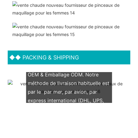
◆◆
PACKING & SHIPPING
Nous prenons en charge les deux
OEM & Emballage ODM. Notre
méthode de livraison habituelle est
par le par mer, par avion, par
express international (DHL, UPS,
TNT, FedEx)