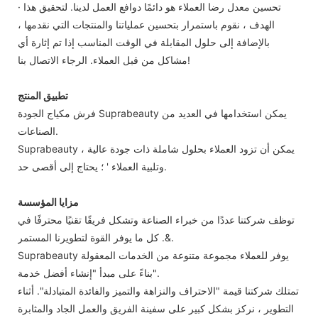
· تحسين معدل رضا العملاء هو دائمًا دوافع العمل لدينا. لتحقيق هذا
الهدف ، نقوم باستمرار بتحسين عملياتنا والمنتجات التي نقدمها ،
بالإضافة إلى حلول المقابلة في الوقت المناسب إذا تم إثارة أي
مشاكل من قبل العملاء. الرجاء الاتصال بنا!
تطبيق المنتج
فرش مكياج الجودة Suprabeauty يمكن استخدامها في العديد من
الصناعات.
Suprabeauty يمكن أن تزود العملاء بحلول شاملة ذات جودة عالية ،
وتلبية العملاء ' ؛ يحتاج إلى أقصى حد.
مزايا المؤسسة
توظف شركتنا عددًا من خبراء الصناعة وتشكل فريقًا تقنيًا محترفًا في
&. كل ما يوفر القوة لتطويرنا المستمر.
Suprabeauty يوفر للعملاء مجموعة متنوعة من الخدمات المعقولة
بناءً على مبدأ "إنشاء أفضل خدمة".
تمتلك شركتنا قيمة "الاحتراف والنزاهة والتميز والفائدة المتبادلة". أثناء
التطوير ، نركز بشكل كبير على سفينة الفريق والعمل الجاد والمثابرة