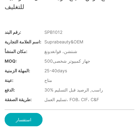
للتغليف
SPB1012
رقم البند:
Suprabeauty&OEM
اسم العلامة التجارية:
شنتشن، قوانغدونغ
مكان المنشأ:
جهاز كمبيوتر شخصى500
MOQ:
25-40days
المهلة الزمنية:
متاح
عينة:
30% راسب, الرصيد قبل التسليم
الدفع:
تسليم العمل، FOB، CIF، C&F
طريقة الصفقة:
استفسار