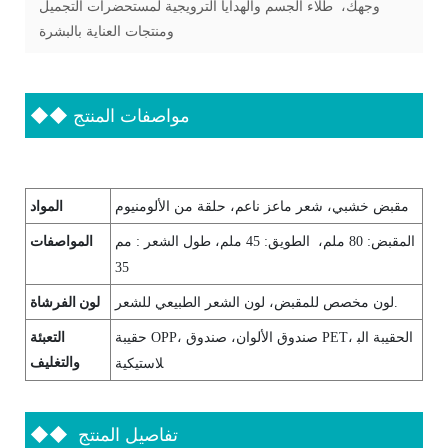
وجهك، طلاء الجسم والهدايا الترويجية لمستحضرات التجميل
ومنتجات العناية بالبشرة
مواصفات المنتج
◆◆
المواد
مقبض خشبي، شعر ماعز ناعم، حلقة من الألومنيوم
المواصفات
المقبض: 80 ملم، الطويق: 45 ملم، طول الشعر
:
مم
35
لون الفرشاة
لون مخصص للمقبض، لون الشعر الطبيعي للشعر.
التعبئة
حقيبة OPP، صندوق الألوان، صندوق PET، الحقيبة الب
والتغليف
لاستيكية
تفاصيل المنتج
◆◆