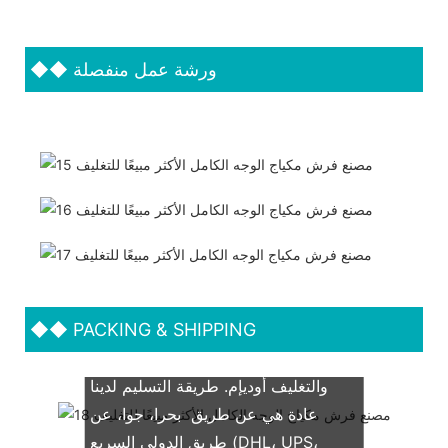
ورشة عمل منفصلة
◆◆
◆◆
PACKING & SHIPPING
نحن ندعم كلاً من OEM & التعبئة
والتغليف أوديإم. طريقة التسليم لدينا
عادة هي عن طريق بحرا، جوا، عن
طريق الدولي السريع (DHL، UPS،