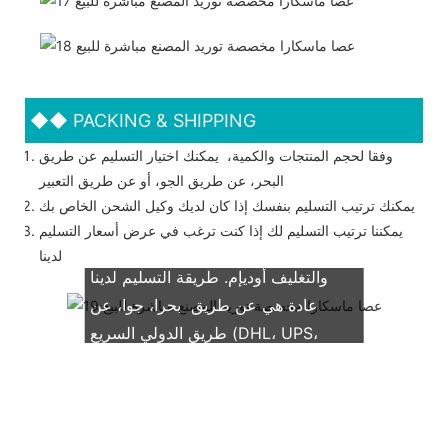
◆◆
PACKING & SHIPPING
وفقا لحجم المنتجات والكمية، يمكنك اختيار التسليم عن طريق
البحر، عن طريق الجو، أو عن طريق التعبير
يمكنك ترتيب التسليم بنفسك إذا كان لديك وكيل الشحن الخاص بك
يمكننا ترتيب التسليم لك إذا كنت ترغب في عرض أسعار التسليم
نحن ندعم كلاً من OEM & التعبئة
لدينا
والتغليف أوديإم. طريقة التسليم لدينا
عادة هي عن طريق بحرا، جوا، عن
طريق الدولي السريع (DHL، UPS،
TNT، فيديكس)