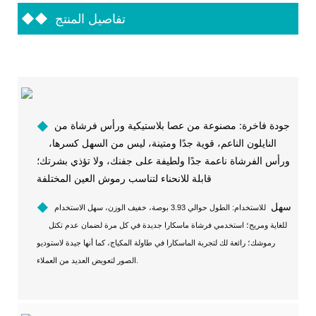
تفاصيل المنتج
◆◆
جودة فاخرة: مصنوعة من عصا بلاستيكية ورأس فرشاة من
◆
النايلون الناعم، قوية جدًا ومتينة، ليس من السهل كسرها،
ورأس الفرشاة ناعمة جدًا ولطيفة على جفنك، ولا تؤذي بشرتك؛
قابلة للانحناء لتناسب رموش العين المختلفة
سهل
◆
للاستخدام: الطول حوالي 3.93 بوصة، خفيف الوزن، سهل الاستخدام
للغاية ومريح؛ استخدمي فرشاة ماسكارا جديدة في كل مرة لضمان عدم تكتل
رموشك؛ رائعة لك لتجربة الماسكارا في طاولة المكياج، كما أنها جيدة لاستوديو
الصور لتعويض العديد من العملاء.