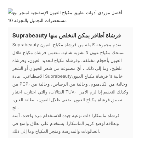
Suprabeauty فرشاة أظافر يمكن التخلص منها
Suprabeauty نقدم مجموعة كاملة من فرشاة مكياج العيون
لتمنحك مكياج عيون لا تشوبه شائبة. تتضمن فرشاة مكياج ظلال
العيون بأحجام مختلفة، وفرشاة مكياج لتحديد العيون، وفرشاة
تلطيخ، وما إلى ذلك. ، أيّ مصنوعة من شعر الحيوان أو الشعر
الاصطناعي. مادة Suprabeautyفرشاة مكياج العيون 's خالية
من PCP، وخالية من الكادميوم، وخالية من الرصاص، وخالية من
الفثالات، والتي اجتازت اختبار TUV، وكذلك التعقيم إذا لزم الأمر.
تطبيق فرشاة مكياج العيون: ضعي ظلال العيون، بطانة العين،
الخ.
فرشاة ماسكارا ذات نوعية جيدة للاستخدام مرة واحدة، آمنة
ونظافة لوضع كريم الماسكارا. يستخدم على نطاق واسع في
الصالونات والمدرسة ومتجر المكياج وما إلى ذلك.