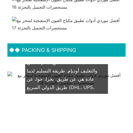
◆◆
PACKING & SHIPPING
نحن ندعم كلاً من OEM & التعبئة
والتغليف أوديإم. طريقة التسليم لدينا
عادة هي عن طريق بحرا، جوا، عن
طريق الدولي السريع (DHL، UPS،
TNT، فيديكس)