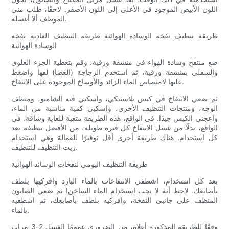
اللون الأبيض الموجود في الأعلى إلى اللون الأصفر. لاحقًا، طلب مني
الموظف ألا أغسله.
طريقة تنظيف نفخة الوسادة الهوائية طريقة التنظيف العادية نفخة
الوسادة الهوائية
ضع منتفخ وسادة الهواء في منشفة ورقية، وقم بتغطية الجزء العلوي
والسفلي بمنشفة ورقية، ثم استخدم الزجاجة (العصا) لفها واضغط
عليها لامتصاص الماء الزائد والأوساخ الموجودة على الانتفاخ.
ثم ضعي الانتفاخ في كيس بلاستيكي، واسكبي فيه الشامبو، ومنظف
الوجه، ومنتجات التنظيف الأخرى، واسكبي كمية مناسبة من الماء،
واعجني الكيس جيدًا. في الواقع، هذه الطريقة متعبة للغاية وشاقة. في
الواقع، بدلًا من غسل الانتفاخ كل فترة طويلة، من الأفضل تنظيفه بعد
كل استخدام. هناك طريقة أخرى أقل توفيرًا للعمالة وهي استخدام
زيت التنظيف للتنظيف.
طريقة التنظيف اليومي لنفخات الوسائد الهوائية
بعد كل استخدام، اشطفي الانتفاخات بالماء البارد وافركيها بلطف
بأصابعك. لاحظ أنه لا يجب استخدام الماء الساخن! ثم ضعي الصابون
المنظف على جانبي النفخة، وافركيه بلطف بأصابعك، ثم اشطفيه
بالماء.
وفقًا للطريقة المذكورة أعلاه، من الضروري عمومًا الغسل 2-3 مرات